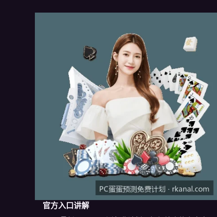
官方入口讲解