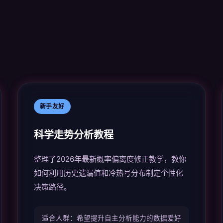
新手友好
科学走势分析教程
整理了2026年最新概率偏离度修正教学，教你
如何利用历史遗漏值和冷热号分布制定个性化
决策路径。
适合人群：希望提升自主分析能力的数据爱好