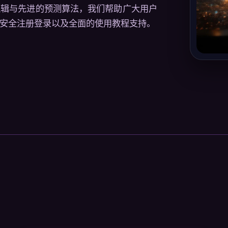
逻辑与先进的预测算法，我们帮助广大用户
、安全注册登录以及全面的使用教程支持。