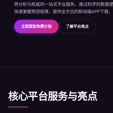
势分析与权威的一站式平台服务。通过科学的数据
快速掌握预测规律，提供全方位的移动端APP下载
立即获取免费计划
了解平台亮点
核心平台服务与亮点