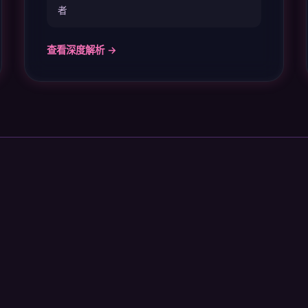
者
查看深度解析 →