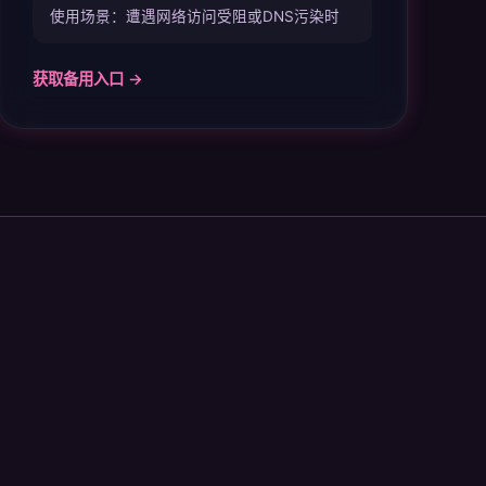
使用场景：遭遇网络访问受阻或DNS污染时
获取备用入口 →