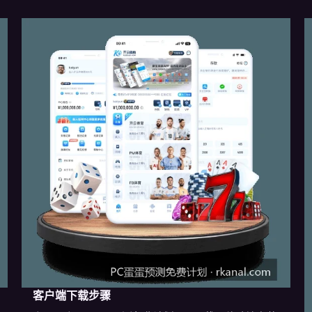
客户端下载步骤