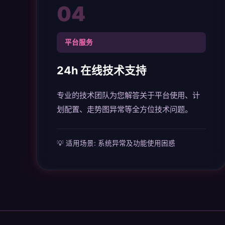
04
平台服务
24h 在线技术支持
专业的技术团队为您解答关于平台使用、计
划配置、走势图异常等全方位技术问题。
💡 适用场景: 系统异常及功能使用困惑